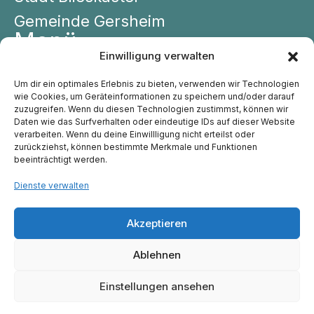
Gemeinde Gersheim
Menü
Einwilligung verwalten
Leitbild
Über Uns
Um dir ein optimales Erlebnis zu bieten, verwenden wir Technologien
wie Cookies, um Geräteinformationen zu speichern und/oder darauf
Einrichtungen
zuzugreifen. Wenn du diesen Technologien zustimmst, können wir
Daten wie das Surfverhalten oder eindeutige IDs auf dieser Website
Kontakt
verarbeiten. Wenn du deine Einwillligung nicht erteilst oder
zurückziehst, können bestimmte Merkmale und Funktionen
140
+
570
+
beeinträchtigt werden.
Dienste verwalten
Mitarbeiter:innen
Kinder
Akzeptieren
Ablehnen
Einstellungen ansehen
Datenschutz
|
Impressum
Online Marketing durch