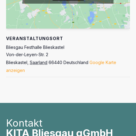
VERANSTALTUNGSORT
Bliesgau Festhalle Blieskastel
Von-der-Leyen-Str. 2
Blieskastel
,
Saarland
66440
Deutschland
Google Karte
anzeigen
Kontakt
KITA Bliesgau gGmbH