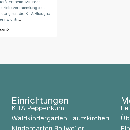
tel/Gersheim. Mit ihrer
Betriebsversammlung seit
ndung hat die KITA Bliesgau
in wichti
...
esen
Einrichtungen
M
KITA Peppenkum
Lei
Waldkindergarten Lautzkirchen
Üb
Kindergarten Ballweiler
Ei