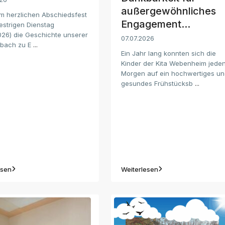
außergewöhnliches
em herzlichen Abschiedsfest
Engagement...
estrigen Dienstag
2026) die Geschichte unserer
07.07.2026
erbach zu E
...
Ein Jahr lang konnten sich die
Kinder der Kita Webenheim jede
Morgen auf ein hochwertiges u
gesundes Frühstücksb
...
esen
Weiterlesen