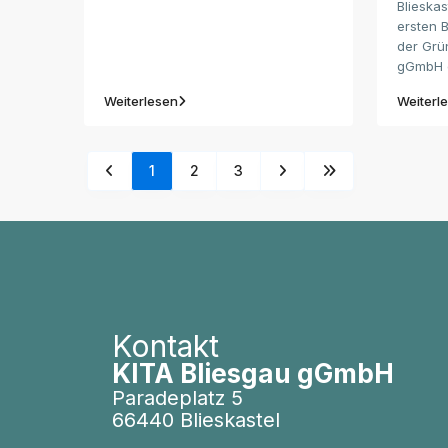
Blieskas
ersten 
der Grü
gGmbH e
Weiterlesen
Weiterl
1
2
3
Kontakt
KITA Bliesgau gGmbH
Paradeplatz 5
66440 Blieskastel