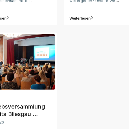
emeinsam mit de
...
weitergehen? Unsere We
...
esen
Weiterlesen
iebsversammlung
ita Bliesgau ...
026