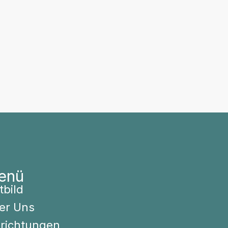
enü
tbild
er Uns
nrichtungen