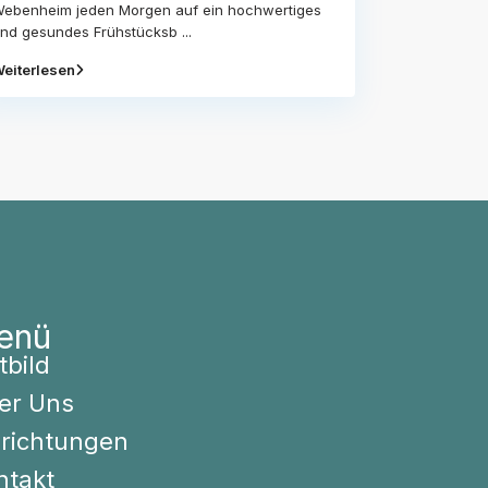
ebenheim jeden Morgen auf ein hochwertiges
nd gesundes Frühstücksb
...
eiterlesen
enü
tbild
er Uns
nrichtungen
ntakt