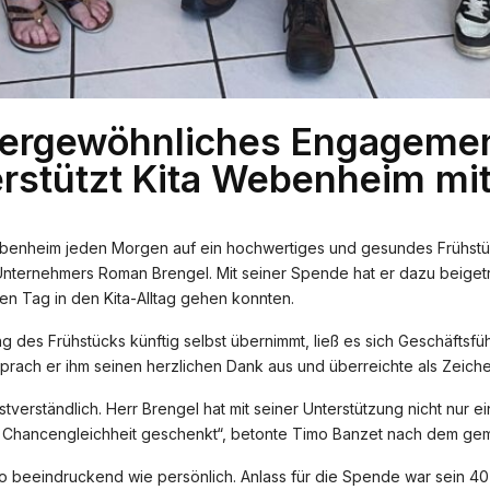
ußergewöhnliches Engageme
rstützt Kita Webenheim mit
Webenheim jeden Morgen auf ein hochwertiges und gesundes Frühstü
Unternehmers Roman Brengel. Mit seiner Spende hat er dazu beiget
den Tag in den Kita-Alltag gehen konnten.
g des Frühstücks künftig selbst übernimmt, ließ es sich Geschäftsf
rach er ihm seinen herzlichen Dank aus und überreichte als Zeiche
stverständlich. Herr Brengel hat mit seiner Unterstützung nicht nur e
d Chancengleichheit geschenkt“, betonte Timo Banzet nach dem ge
eeindruckend wie persönlich. Anlass für die Spende war sein 40-j