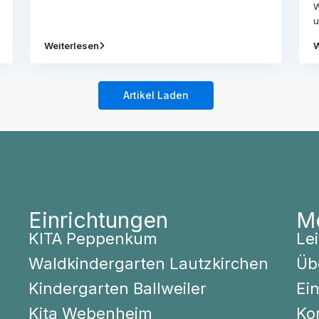
W
u
Weiterlesen
W
Artikel Laden
Einrichtungen
M
KITA Peppenkum
Lei
Waldkindergarten Lautzkirchen
Üb
Kindergarten Ballweiler
Ei
Kita Webenheim
Ko