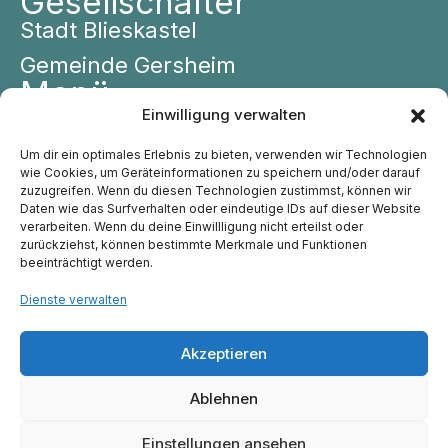
Gesellschafter
Stadt Blieskastel
Gemeinde Gersheim
Menü
Einwilligung verwalten
Leitbild
Über Uns
Um dir ein optimales Erlebnis zu bieten, verwenden wir Technologien
wie Cookies, um Geräteinformationen zu speichern und/oder darauf
Einrichtungen
zuzugreifen. Wenn du diesen Technologien zustimmst, können wir
Daten wie das Surfverhalten oder eindeutige IDs auf dieser Website
Kontakt
verarbeiten. Wenn du deine Einwillligung nicht erteilst oder
zurückziehst, können bestimmte Merkmale und Funktionen
140
+
570
+
beeinträchtigt werden.
Dienste verwalten
Mitarbeiter:innen
Kinder
Akzeptieren
Ablehnen
Einstellungen ansehen